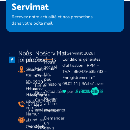
Servimat
Recevez notre actualité et nos promotions
dans votre boîte mail.
Nous
À
Nos
ServiMat
© Servimat 2026 |
joindre
propos
Produits
Conditions générales
Notre
d’utilisation
| RPM –
société
Matériaux
Servimat
Rue du
TVA : BE0479.535.732 –
Un
SA
Tilloi 9,
Centrale
Enregistrement n°
peu
à
à
B-6220
08.02.11 | Réalisé avec
d’histoire
béton
Fleurus,
Fleurus-
Actualités
par
Brico
idéalement
Heppignies
Bonnes
Carrelages
situé
affaires
071/25
et
entre
aménagements
35 25
Contact
Namur
Demander
Lundi au
et
un
Nos
vendredi
Charleroi,
devis