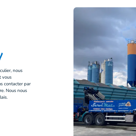
!
ulier, nous
t vous
s contacter par
ire. Nous nous
ais.