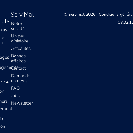
ServiMat
© Servimat 2026 |
Conditions général
uits
08.02.11
Notre
société
iaux
Un peu
ale
d’histoire
on
Actualités
Bonnes
lages
affaires
agements
Contact
Demander
un devis
ices
FAQ
ion
Jobs
ners
Newsletter
ement
in
son