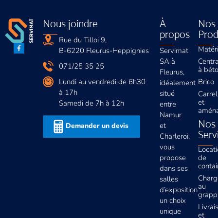
Nous joindre
À
Nos
propos
Prod
Rue du Tilloi 9,
Matér
B-6220 Fleurus-Heppignies
Servimat
SA à
Centr
071/25 35 25
à bét
Fleurus,
Lundi au vendredi de 6h30
Brico
idéalement
à 17h
situé
Carre
et
Samedi de 7h à 12h
entre
amén
Namur
Nos
et
Demander un devis
Serv
Charleroi,
vous
Locat
propose
de
contai
dans ses
Charg
salles
au
d’exposition
grapp
un choix
Livrai
unique
et