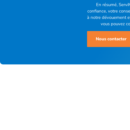
En résumé, ServiM
confiance, votre conse
à notre dévouement et 
vous pouvez co
Nous contacter