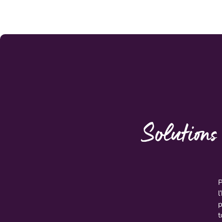
Solutions
P
l
p