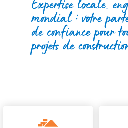
Expertise locale, e
mondial : votre part
de confiance pour to
projets de constructio