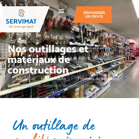
DEMANDER
UN DEVIS
Nos outillages et
matériaux de
construction
Accueil
Nos produits
Produits de bricolage
Nos outillages et matériaux de construction
Un outillage de