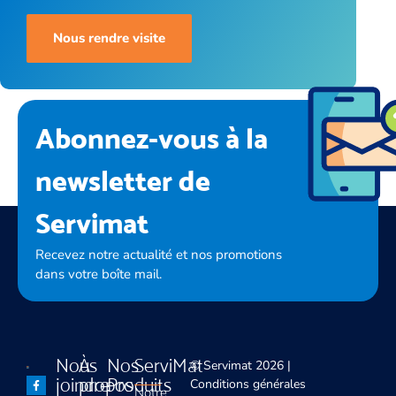
Nous rendre visite
Abonnez-vous à la
newsletter de
Servimat
Recevez notre actualité et nos promotions
dans votre boîte mail.
Nous
À
Nos
ServiMat
© Servimat 2026 |
joindre
propos
Produits
Conditions générales
Notre