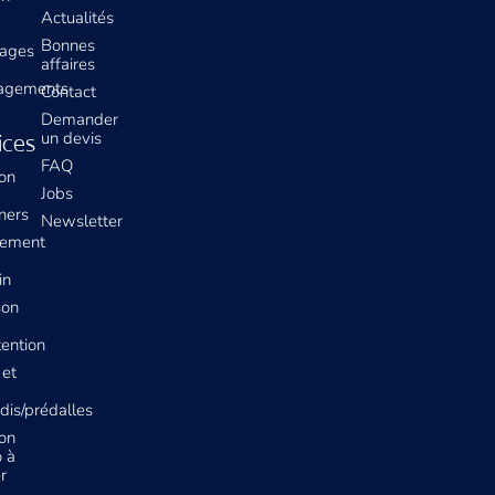
Actualités
Bonnes
lages
affaires
agements
Contact
Demander
un devis
ices
FAQ
ion
Jobs
ners
Newsletter
ement
in
son
ention
 et
dis/prédalles
ion
o à
r