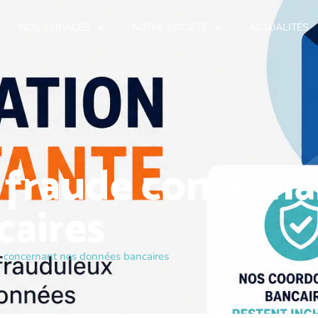
NOS SERVICES
NOTRE SOCIÉTÉ
ACTUALITÉS
 fraude concerna
caires
e concernant nos données bancaires