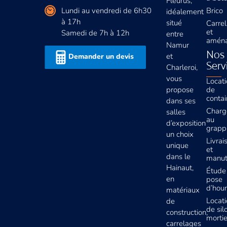
Fleurus,
Lundi au vendredi de 6h30
Brico
idéalement
à 17h
situé
Carre
et
Samedi de 7h à 12h
entre
amén
Namur
Nos
et
Demander un devis
Serv
Charleroi,
vous
Locat
propose
de
contai
dans ses
Charg
salles
au
d’exposition
grapp
un choix
Livrai
unique
et
dans le
manut
Hainaut,
Étude
en
pose
d’hour
matériaux
Locat
de
de sil
construction,
mortie
carrelages