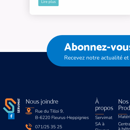
Lire plus
Abonnez-vous 
Recevez notre actualité et
Nous joindre
À
Nos
propos
Prod
Rue du Tilloi 9,
Matér
B-6220 Fleurus-Heppignies
Servimat
SA à
Centr
071/25 35 25
à bét