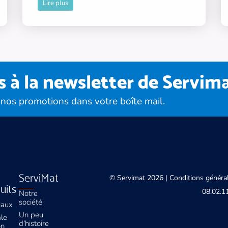
Lire plus
à la newsletter de Servim
 nos promotions dans votre boîte mail.
ServiMat
© Servimat 2026 |
Conditions général
uits
08.02.11
Notre
société
iaux
Un peu
ale
d’histoire
on